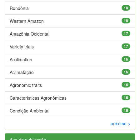
Rondônia
18
Western Amazon
18
Amazônia Ocidental
17
Variety trials
17
Acclimation
16
Aclimatação
16
Agronomic traits
16
Características Agronômicas
16
Condição Ambiental
16
próximo >
Ano de publicação