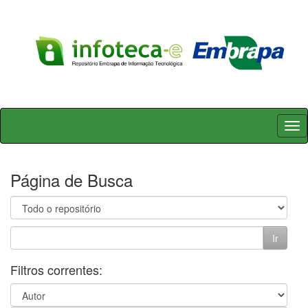
Skip
navigation
Página de Busca
Filtros correntes: