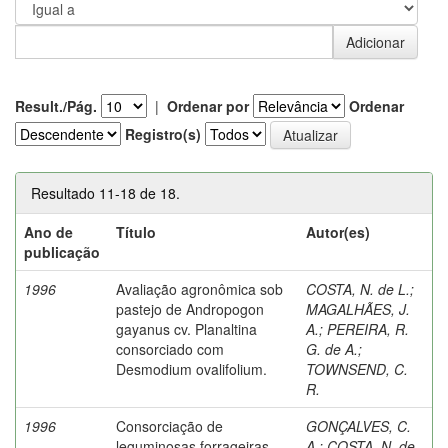
Result./Pág.
|
Ordenar por
Ordenar
Registro(s)
Resultado 11-18 de 18.
Ano de
Título
Autor(es)
publicação
1996
Avaliação agronômica sob
COSTA, N. de L.
;
pastejo de Andropogon
MAGALHÃES, J.
gayanus cv. Planaltina
A.
;
PEREIRA, R.
consorciado com
G. de A.
;
Desmodium ovalifolium.
TOWNSEND, C.
R.
1996
Consorciação de
GONÇALVES, C.
leguminosas forrageiras
A.
;
COSTA, N. de