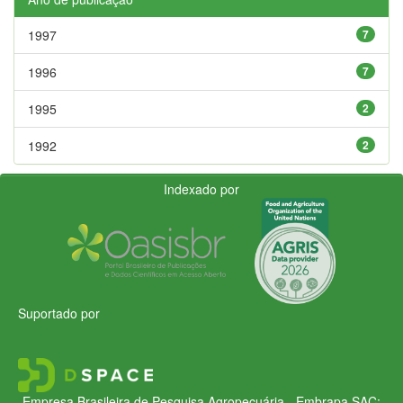
1997
7
1996
7
1995
2
1992
2
Indexado por
Suportado por
Empresa Brasileira de Pesquisa Agropecuária - Embrapa
SAC: