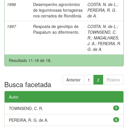
1996
Desempenho agronômico
COSTA, N. de L.
;
de leguminosas forrageiras
PEREIRA, R. G.
nos cerrados de Rondônia.
de A.
1997
Resposta de genótipo de
COSTA, N. de L.
;
Paspalum ao diferimento.
TOWNSEND, C.
R.
;
MAGALHAES,
J. A.
;
PEREIRA, R.
G. de A.
Resultado 11-18 de 18.
Anterior
1
2
Póximo
Busca facetada
Autor
TOWNSEND, C. R.
7
PEREIRA, R. G. de A.
5