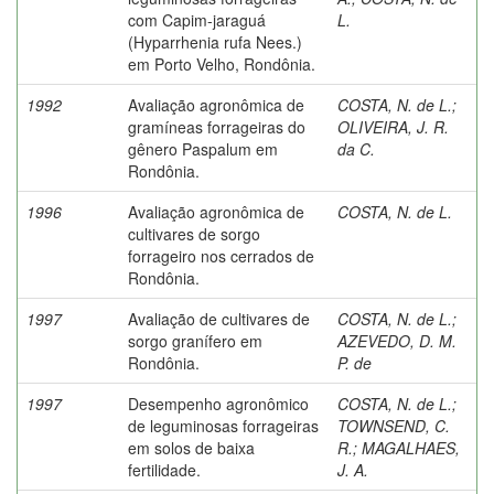
com Capim-jaraguá
L.
(Hyparrhenia rufa Nees.)
em Porto Velho, Rondônia.
1992
Avaliação agronômica de
COSTA, N. de L.
;
gramíneas forrageiras do
OLIVEIRA, J. R.
gênero Paspalum em
da C.
Rondônia.
1996
Avaliação agronômica de
COSTA, N. de L.
cultivares de sorgo
forrageiro nos cerrados de
Rondônia.
1997
Avaliação de cultivares de
COSTA, N. de L.
;
sorgo granífero em
AZEVEDO, D. M.
Rondônia.
P. de
1997
Desempenho agronômico
COSTA, N. de L.
;
de leguminosas forrageiras
TOWNSEND, C.
em solos de baixa
R.
;
MAGALHAES,
fertilidade.
J. A.