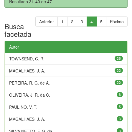
Resultado 31-40 de 47.
Anterior
1
2
3
4
5
Póximo
Busca
facetada
Autor
TOWNSEND, C. R.
25
MAGALHAES, J. A.
22
PEREIRA, R. G. de A.
22
OLIVEIRA, J. R. da C.
6
PAULINO, V. T.
5
MAGALHÃES, J. A.
3
SILVA NETTO, F. G. da
3