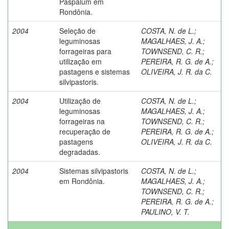
Paspalum em
Rondônia.
2004
Seleção de
COSTA, N. de L.
;
leguminosas
MAGALHAES, J. A.
;
forrageiras para
TOWNSEND, C. R.
;
utilização em
PEREIRA, R. G. de A.
;
pastagens e sistemas
OLIVEIRA, J. R. da C.
silvipastoris.
2004
Utilização de
COSTA, N. de L.
;
leguminosas
MAGALHAES, J. A.
;
forrageiras na
TOWNSEND, C. R.
;
recuperação de
PEREIRA, R. G. de A.
;
pastagens
OLIVEIRA, J. R. da C.
degradadas.
2004
Sistemas silvipastoris
COSTA, N. de L.
;
em Rondônia.
MAGALHAES, J. A.
;
TOWNSEND, C. R.
;
PEREIRA, R. G. de A.
;
PAULINO, V. T.