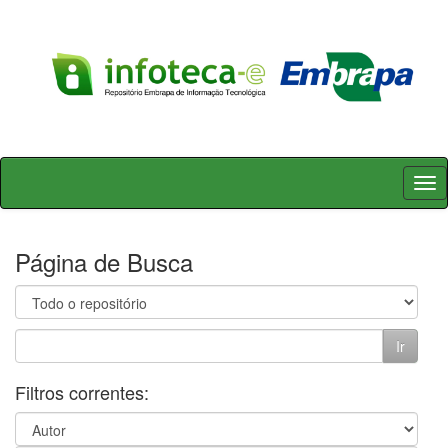
Skip
navigation
Página de Busca
Filtros correntes: