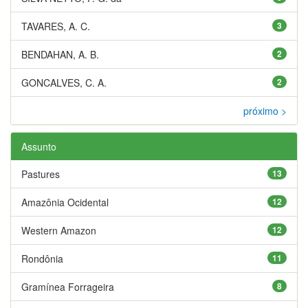
TAVARES, A. C.
3
BENDAHAN, A. B.
2
GONCALVES, C. A.
2
próximo >
Assunto
Pastures
13
Amazônia Ocidental
12
Western Amazon
12
Rondônia
11
Gramínea Forrageira
8