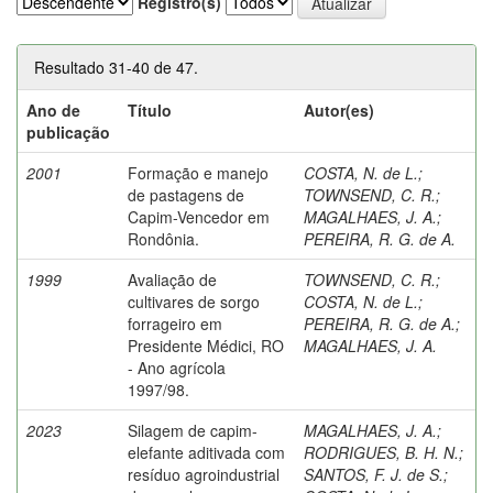
Registro(s)
Resultado 31-40 de 47.
Ano de
Título
Autor(es)
publicação
2001
Formação e manejo
COSTA, N. de L.
;
de pastagens de
TOWNSEND, C. R.
;
Capim-Vencedor em
MAGALHAES, J. A.
;
Rondônia.
PEREIRA, R. G. de A.
1999
Avaliação de
TOWNSEND, C. R.
;
cultivares de sorgo
COSTA, N. de L.
;
forrageiro em
PEREIRA, R. G. de A.
;
Presidente Médici, RO
MAGALHAES, J. A.
- Ano agrícola
1997/98.
2023
Silagem de capim-
MAGALHAES, J. A.
;
elefante aditivada com
RODRIGUES, B. H. N.
;
resíduo agroindustrial
SANTOS, F. J. de S.
;