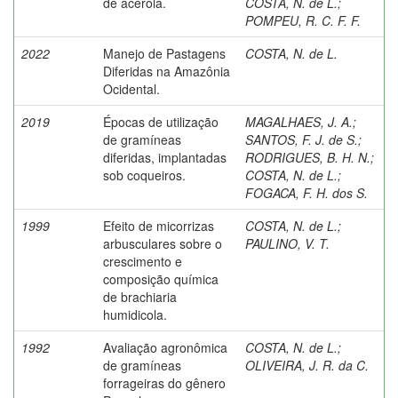
de acerola.
COSTA, N. de L.
;
POMPEU, R. C. F. F.
2022
Manejo de Pastagens
COSTA, N. de L.
Diferidas na Amazônia
Ocidental.
2019
Épocas de utilização
MAGALHAES, J. A.
;
de gramíneas
SANTOS, F. J. de S.
;
diferidas, implantadas
RODRIGUES, B. H. N.
;
sob coqueiros.
COSTA, N. de L.
;
FOGACA, F. H. dos S.
1999
Efeito de micorrizas
COSTA, N. de L.
;
arbusculares sobre o
PAULINO, V. T.
crescimento e
composição química
de brachiaria
humidicola.
1992
Avaliação agronômica
COSTA, N. de L.
;
de gramíneas
OLIVEIRA, J. R. da C.
forrageiras do gênero