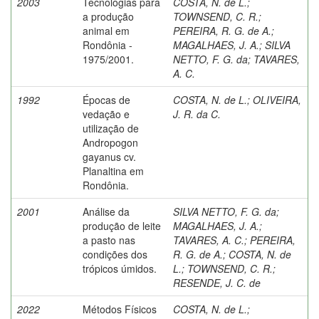
2003
Tecnologias para
COSTA, N. de L.
;
a produção
TOWNSEND, C. R.
;
animal em
PEREIRA, R. G. de A.
;
Rondônia -
MAGALHAES, J. A.
;
SILVA
1975/2001.
NETTO, F. G. da
;
TAVARES,
A. C.
1992
Épocas de
COSTA, N. de L.
;
OLIVEIRA,
vedação e
J. R. da C.
utilização de
Andropogon
gayanus cv.
Planaltina em
Rondônia.
2001
Análise da
SILVA NETTO, F. G. da
;
produção de leite
MAGALHAES, J. A.
;
a pasto nas
TAVARES, A. C.
;
PEREIRA,
condições dos
R. G. de A.
;
COSTA, N. de
trópicos úmidos.
L.
;
TOWNSEND, C. R.
;
RESENDE, J. C. de
2022
Métodos Físicos
COSTA, N. de L.
;