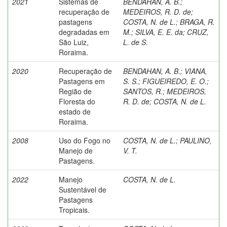
2021
Sistemas de
BENDAHAN, A. B.
;
recuperação de
MEDEIROS, R. D. de
;
pastagens
COSTA, N. de L.
;
BRAGA, R.
degradadas em
M.
;
SILVA, E. E. da
;
CRUZ,
São Luiz,
L. de S.
Roraima.
2020
Recuperação de
BENDAHAN, A. B.
;
VIANA,
Pastagens em
S. S.
;
FIGUEIREDO, E. O.
;
Região de
SANTOS, R.
;
MEDEIROS,
Floresta do
R. D. de
;
COSTA, N. de L.
estado de
Roraima.
2008
Uso do Fogo no
COSTA, N. de L.
;
PAULINO,
Manejo de
V. T.
Pastagens.
2022
Manejo
COSTA, N. de L.
Sustentável de
Pastagens
Tropicais.