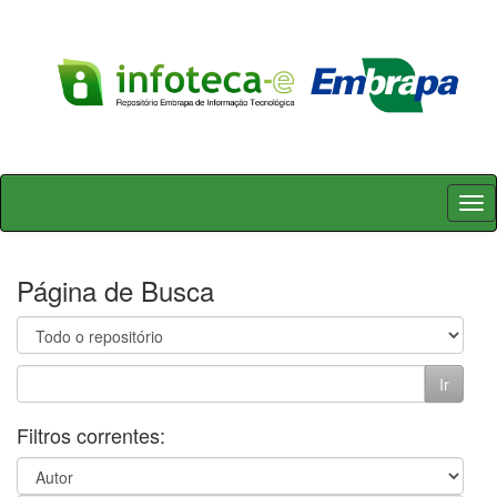
Skip
navigation
Página de Busca
Filtros correntes: