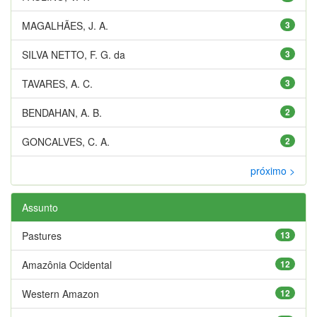
MAGALHÃES, J. A.
3
SILVA NETTO, F. G. da
3
TAVARES, A. C.
3
BENDAHAN, A. B.
2
GONCALVES, C. A.
2
próximo >
Assunto
Pastures
13
Amazônia Ocidental
12
Western Amazon
12