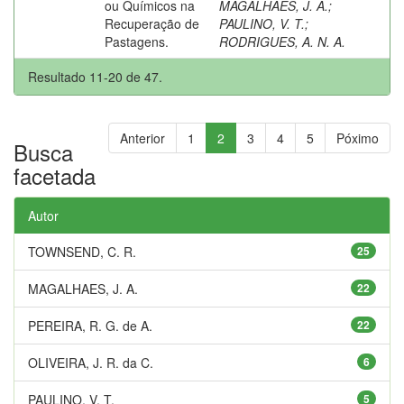
ou Químicos na
MAGALHAES, J. A.
;
Recuperação de
PAULINO, V. T.
;
Pastagens.
RODRIGUES, A. N. A.
Resultado 11-20 de 47.
Anterior
1
2
3
4
5
Póximo
Busca
facetada
Autor
TOWNSEND, C. R.
25
MAGALHAES, J. A.
22
PEREIRA, R. G. de A.
22
OLIVEIRA, J. R. da C.
6
PAULINO, V. T.
5