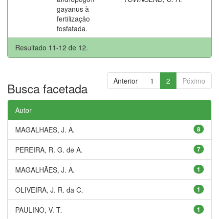
gayanus à
fertilização
fosfatada.
Resultado 11-12 de 12.
Anterior
1
2
Póximo
Busca facetada
Autor
MAGALHAES, J. A.
8
PEREIRA, R. G. de A.
7
MAGALHÃES, J. A.
1
OLIVEIRA, J. R. da C.
1
PAULINO, V. T.
1