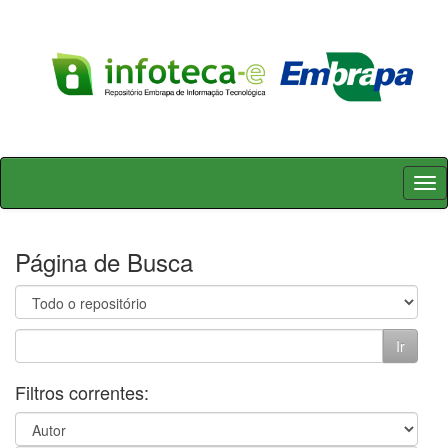
Skip
navigation
Página de Busca
Filtros correntes: