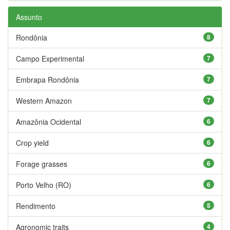
Assunto
Rondônia
8
Campo Experimental
7
Embrapa Rondônia
7
Western Amazon
7
Amazônia Ocidental
6
Crop yield
6
Forage grasses
6
Porto Velho (RO)
6
Rendimento
5
Agronomic traits
4