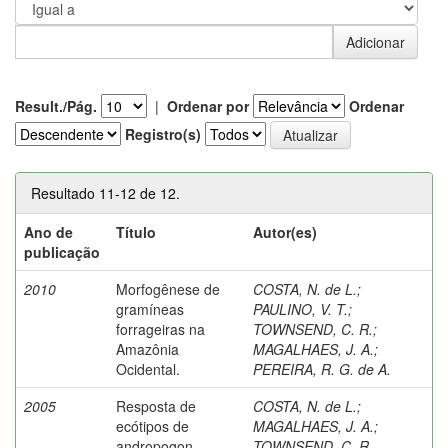
Result./Pág.
|
Ordenar por
Ordenar
Registro(s)
Resultado 11-12 de 12.
Ano de
Título
Autor(es)
publicação
2010
Morfogênese de
COSTA, N. de L.
;
gramíneas
PAULINO, V. T.
;
forrageiras na
TOWNSEND, C. R.
;
Amazônia
MAGALHAES, J. A.
;
Ocidental.
PEREIRA, R. G. de A.
2005
Resposta de
COSTA, N. de L.
;
ecótipos de
MAGALHAES, J. A.
;
andropogon
TOWNSEND, C. R.