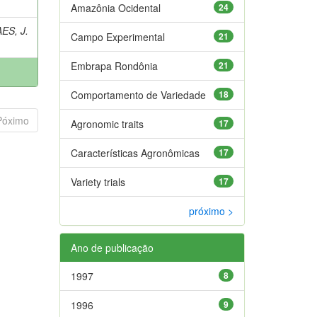
Amazônia Ocidental
24
ES, J.
Campo Experimental
21
Embrapa Rondônia
21
Comportamento de Variedade
18
Póximo
Agronomic traits
17
Características Agronômicas
17
Variety trials
17
próximo >
Ano de publicação
1997
8
1996
9