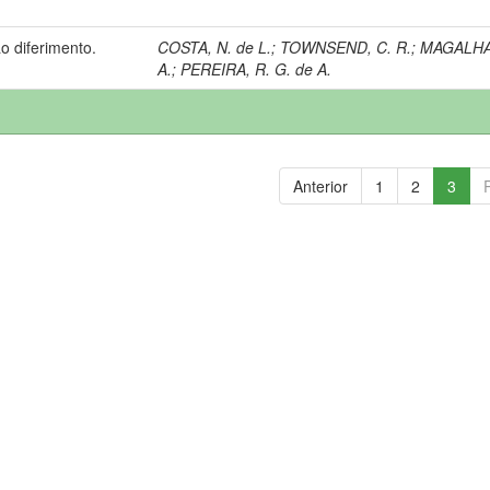
o diferimento.
COSTA, N. de L.
;
TOWNSEND, C. R.
;
MAGALHA
A.
;
PEREIRA, R. G. de A.
Anterior
1
2
3