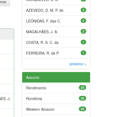
AZEVEDO, D. M. P. de
3
LEÔNIDAS, F. das C.
2
MAGALHÃES, J. A.
2
COSTA, R. S. C. da
1
FERREIRA, R. de P.
1
próximo >
Assunto
Rendimento
25
ES, J.
Rondônia
25
Western Amazon
25