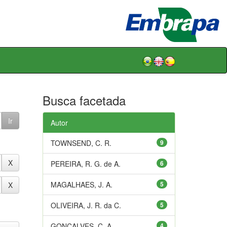
Busca facetada
Autor
TOWNSEND, C. R.
9
PEREIRA, R. G. de A.
6
MAGALHAES, J. A.
5
OLIVEIRA, J. R. da C.
5
GONÇALVES, C. A.
4