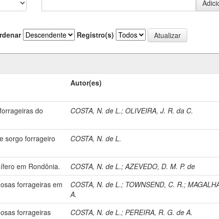
rdenar
Registro(s)
Autor(es)
forrageiras do
COSTA, N. de L.
;
OLIVEIRA, J. R. da C.
e sorgo forrageiro
COSTA, N. de L.
nífero em Rondônia.
COSTA, N. de L.
;
AZEVEDO, D. M. P. de
sas forrageiras em
COSTA, N. de L.
;
TOWNSEND, C. R.
;
MAGALHA
A.
sas forrageiras
COSTA, N. de L.
;
PEREIRA, R. G. de A.