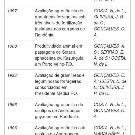
1997
Avaliação agronômica de
COSTA, N. de L.
;
gramíneas forrageiras sob
OLIVEIRA, J. R.
três níveis de fertilização
da C.
;
fosfatada nos cerrados de
GONÇALVES, C.
Rondônia.
A.
1988
Produtividade animal em
GONÇALVES, A.
pastagens de Setaria
C.
;
SERRAO, E.
sphacelata cv. Kazungula
A. de S.
;
COSTA,
em Porto Velho-RO.
N. de L.
1992
Avaliação de gramíneas e
GONÇALVES, C.
leguminosas forrageiras
A.
;
COSTA, N. de
consorciadas em
L.
;
OLIVEIRA, J.
Presidente Médici-RO.
R. da C.
1996
Avaliação agronômica de
COSTA, N. de L.
;
ecotipos de Andropogon
GONCALVES, C.
gayanus em Rondônia.
A.
1996
Avaliação agronômica sob
COSTA, N. de L.
;
pastejo de Andropogon
MAGALHÃES, J.