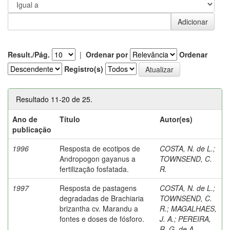
Result./Pág.
|
Ordenar por
Ordenar
Registro(s)
Resultado 11-20 de 25.
Ano de
Título
Autor(es)
publicação
1996
Resposta de ecotipos de
COSTA, N. de L.
;
Andropogon gayanus a
TOWNSEND, C.
fertilização fosfatada.
R.
1997
Resposta de pastagens
COSTA, N. de L.
;
degradadas de Brachiaria
TOWNSEND, C.
brizantha cv. Marandu a
R.
;
MAGALHAES,
fontes e doses de fósforo.
J. A.
;
PEREIRA,
R. G. de A.