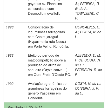
gayanus cv. Planaltina
A.
;
PEREIRA, R.
consorciado com
G. de A.
;
Desmodium ovalifolium.
TOWNSEND, C.
R.
1996
Consorciação de
GONÇALVES, C.
leguminosas forrageiras
A.
;
COSTA, N. de
com Capim-jaraguá
L.
(Hyparrhenia rufa Nees.)
em Porto Velho, Rondônia.
1988
Efeito do período de
AZEVEDO, D. M.
matocompetição sobre a
P. de
;
COSTA, N.
produção do arroz de
de L.
;
sequeiro (Oryza sativa L.)
FERREIRA, R. de
em Ouro Preto D'Oeste-RO.
P.
1992
Avaliação agronômica de
COSTA, N. de L.
;
gramíneas forrageiras do
OLIVEIRA, J. R.
gênero Paspalum em
da C.
Rondônia.
Resultado 11-20 de 25.