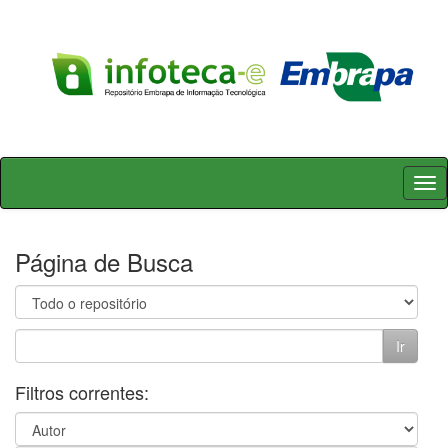
Skip
navigation
Página de Busca
Filtros correntes: