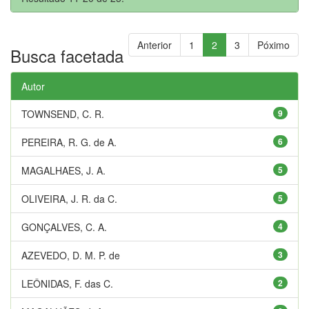
Anterior
1
2
3
Póximo
Busca facetada
Autor
TOWNSEND, C. R.
9
PEREIRA, R. G. de A.
6
MAGALHAES, J. A.
5
OLIVEIRA, J. R. da C.
5
GONÇALVES, C. A.
4
AZEVEDO, D. M. P. de
3
LEÔNIDAS, F. das C.
2