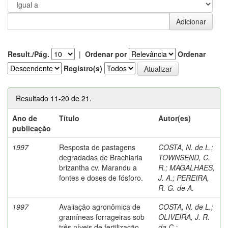
Result./Pág.
|
Ordenar por
Ordenar
Registro(s)
Resultado 11-20 de 21.
Ano de
Título
Autor(es)
publicação
1997
Resposta de pastagens
COSTA, N. de L.
;
degradadas de Brachiaria
TOWNSEND, C.
brizantha cv. Marandu a
R.
;
MAGALHAES,
fontes e doses de fósforo.
J. A.
;
PEREIRA,
R. G. de A.
1997
Avaliação agronômica de
COSTA, N. de L.
;
gramíneas forrageiras sob
OLIVEIRA, J. R.
três níveis de fertilização
da C.
;