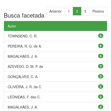
Anterior
1
2
3
Póximo
Busca facetada
Autor
TOWNSEND, C. R.
9
PEREIRA, R. G. de A.
6
MAGALHAES, J. A.
5
AZEVEDO, D. M. P. de
3
GONÇALVES, C. A.
3
OLIVEIRA, J. R. da C.
3
LEÔNIDAS, F. das C.
2
MAGALHÃES, J. A.
2