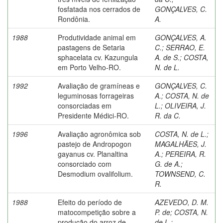
fosfatada nos cerrados de
GONÇALVES, C.
Rondônia.
A.
1988
Produtividade animal em
GONÇALVES, A.
pastagens de Setaria
C.
;
SERRAO, E.
sphacelata cv. Kazungula
A. de S.
;
COSTA,
em Porto Velho-RO.
N. de L.
1992
Avaliação de gramíneas e
GONÇALVES, C.
leguminosas forrageiras
A.
;
COSTA, N. de
consorciadas em
L.
;
OLIVEIRA, J.
Presidente Médici-RO.
R. da C.
1996
Avaliação agronômica sob
COSTA, N. de L.
;
pastejo de Andropogon
MAGALHÃES, J.
gayanus cv. Planaltina
A.
;
PEREIRA, R.
consorciado com
G. de A.
;
Desmodium ovalifolium.
TOWNSEND, C.
R.
1988
Efeito do período de
AZEVEDO, D. M.
matocompetição sobre a
P. de
;
COSTA, N.
produção do arroz de
de L.
;