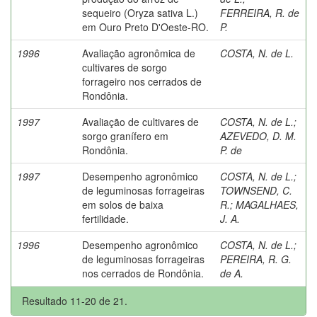
sequeiro (Oryza sativa L.)
FERREIRA, R. de
em Ouro Preto D'Oeste-RO.
P.
1996
Avaliação agronômica de
COSTA, N. de L.
cultivares de sorgo
forrageiro nos cerrados de
Rondônia.
1997
Avaliação de cultivares de
COSTA, N. de L.
;
sorgo granífero em
AZEVEDO, D. M.
Rondônia.
P. de
1997
Desempenho agronômico
COSTA, N. de L.
;
de leguminosas forrageiras
TOWNSEND, C.
em solos de baixa
R.
;
MAGALHAES,
fertilidade.
J. A.
1996
Desempenho agronômico
COSTA, N. de L.
;
de leguminosas forrageiras
PEREIRA, R. G.
nos cerrados de Rondônia.
de A.
Resultado 11-20 de 21.