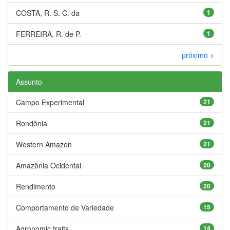
COSTA, R. S. C. da
1
FERREIRA, R. de P.
1
próximo >
Assunto
Campo Experimental
21
Rondônia
21
Western Amazon
21
Amazônia Ocidental
20
Rendimento
20
Comportamento de Variedade
15
Agronomic traits
14