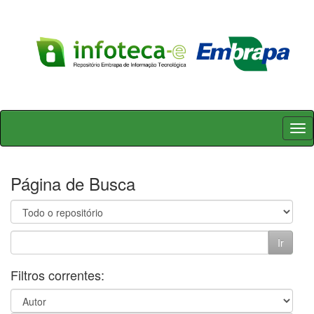
Skip
navigation
Página de Busca
Filtros correntes: