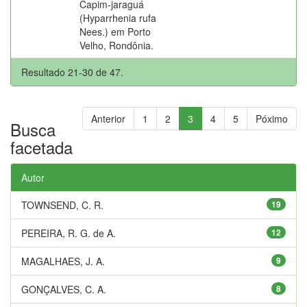
Capim-jaraguá
(Hyparrhenia rufa
Nees.) em Porto
Velho, Rondônia.
Resultado 21-30 de 47.
Anterior
1
2
3
4
5
Póximo
Busca
facetada
Autor
TOWNSEND, C. R.
19
PEREIRA, R. G. de A.
12
MAGALHAES, J. A.
9
GONÇALVES, C. A.
8