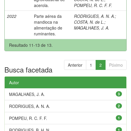
acerola.
POMPEU, R. C. F. F.
2022
Parte aérea da
RODRIGUES, A. N. A.
;
mandioca na
COSTA, N. de L.
;
alimentação de
MAGALHAES, J. A.
ruminantes.
Resultado 11-13 de 13.
Anterior
1
2
Póximo
Busca facetada
Autor
MAGALHAES, J. A.
3
RODRIGUES, A. N. A.
2
POMPEU, R. C. F. F.
1
RODRIGUES, B. H. N.
1