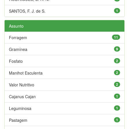
SANTOS, F. J. de S.
1
Assunto
Forragem
11
Gramínea
9
Fosfato
2
Manihot Esculenta
2
Valor Nutritivo
2
Cajanus Cajan
1
Leguminosa
1
Pastagem
1