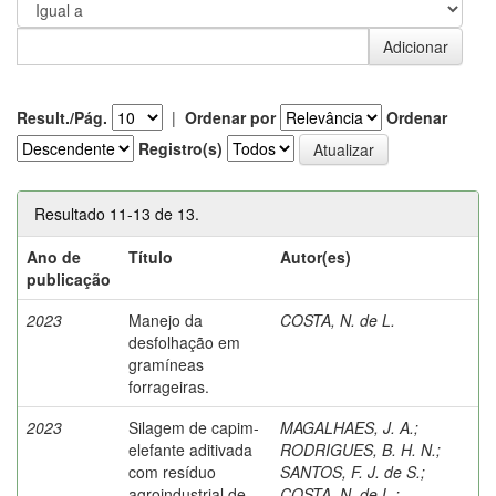
Result./Pág.
|
Ordenar por
Ordenar
Registro(s)
Resultado 11-13 de 13.
Ano de
Título
Autor(es)
publicação
2023
Manejo da
COSTA, N. de L.
desfolhação em
gramíneas
forrageiras.
2023
Silagem de capim-
MAGALHAES, J. A.
;
elefante aditivada
RODRIGUES, B. H. N.
;
com resíduo
SANTOS, F. J. de S.
;
agroindustrial de
COSTA, N. de L.
;