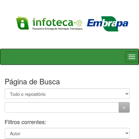
Skip
navigation
Página de Busca
Filtros correntes: