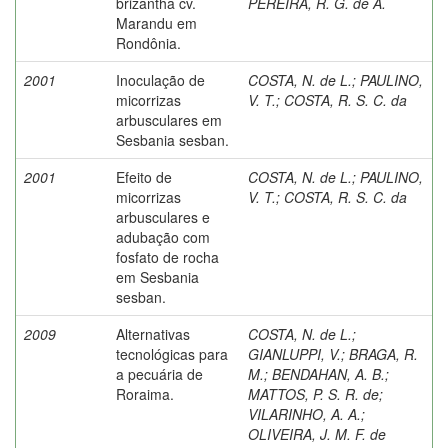
brizantha cv.
PEREIRA, R. G. de A.
Marandu em
Rondônia.
2001
Inoculação de
COSTA, N. de L.
;
PAULINO,
micorrizas
V. T.
;
COSTA, R. S. C. da
arbusculares em
Sesbania sesban.
2001
Efeito de
COSTA, N. de L.
;
PAULINO,
micorrizas
V. T.
;
COSTA, R. S. C. da
arbusculares e
adubação com
fosfato de rocha
em Sesbania
sesban.
2009
Alternativas
COSTA, N. de L.
;
tecnológicas para
GIANLUPPI, V.
;
BRAGA, R.
a pecuária de
M.
;
BENDAHAN, A. B.
;
Roraima.
MATTOS, P. S. R. de
;
VILARINHO, A. A.
;
OLIVEIRA, J. M. F. de