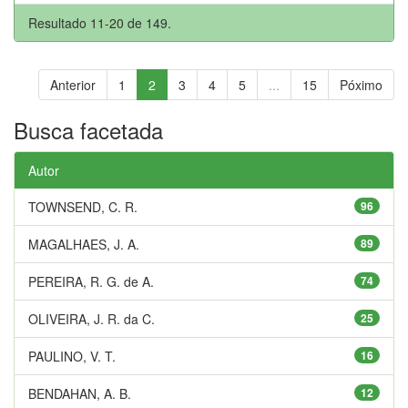
Resultado 11-20 de 149.
Anterior
1
2
3
4
5
...
15
Póximo
Busca facetada
Autor
TOWNSEND, C. R.
96
MAGALHAES, J. A.
89
PEREIRA, R. G. de A.
74
OLIVEIRA, J. R. da C.
25
PAULINO, V. T.
16
BENDAHAN, A. B.
12