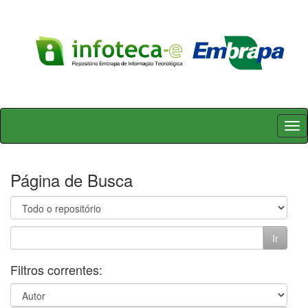
Skip
navigation
Página de Busca
Filtros correntes: