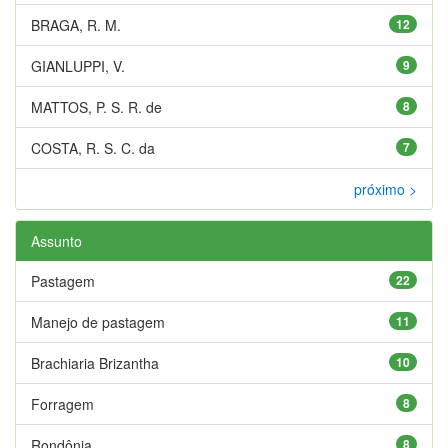
BRAGA, R. M.
12
GIANLUPPI, V.
9
MATTOS, P. S. R. de
8
COSTA, R. S. C. da
7
próximo >
Assunto
Pastagem
22
Manejo de pastagem
11
Brachiaria Brizantha
10
Forragem
8
Rondônia
8