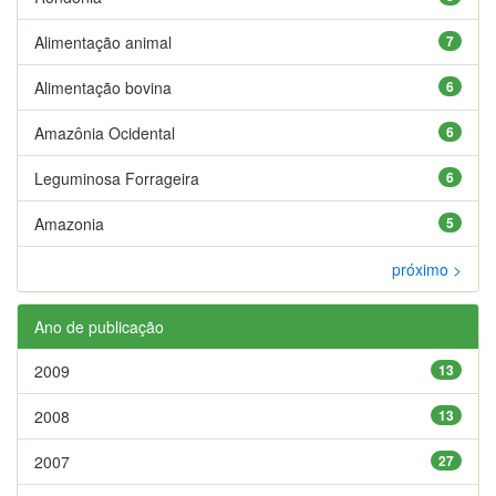
Alimentação animal
7
Alimentação bovina
6
Amazônia Ocidental
6
Leguminosa Forrageira
6
Amazonia
5
próximo >
Ano de publicação
2009
13
2008
13
2007
27