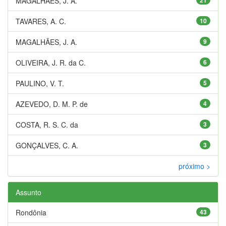
MAGALHAES, J. A.
TAVARES, A. C.
10
MAGALHÃES, J. A.
9
OLIVEIRA, J. R. da C.
6
PAULINO, V. T.
5
AZEVEDO, D. M. P. de
4
COSTA, R. S. C. da
3
GONÇALVES, C. A.
3
próximo >
Assunto
Rondônia
43