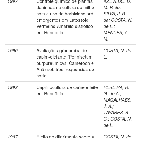
1997
Controle químico de plantas
AZEVEDO, D.
daninhas na cultura do milho
M. P. de
;
com o uso de herbicidas pré-
SILVA, J. B.
emergentes em Latossolo
da
;
COSTA, N.
Vermelho-Amarelo distrófico
de L.
;
em Rondônia.
MENDES, A.
M.
1990
Avaliação agronômica de
COSTA, N. de
capim-elefante (Pennisetum
L.
purpureum cvs. Cameroon e
Anã) sob três frequências de
corte.
1992
Caprinocultura de carne e leite
PEREIRA, R.
em Rondônia.
G. de A.
;
MAGALHAES,
J. A.
;
TAVARES, A.
C.
;
COSTA, N.
de L.
1997
Efeito do diferimento sobre a
COSTA, N. de