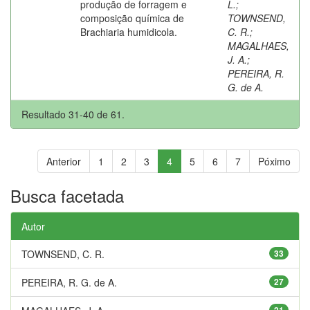
produção de forragem e
L.
;
composição química de
TOWNSEND,
Brachiaria humidicola.
C. R.
;
MAGALHAES,
J. A.
;
PEREIRA, R.
G. de A.
Resultado 31-40 de 61.
Anterior
1
2
3
4
5
6
7
Póximo
Busca facetada
Autor
TOWNSEND, C. R.
33
PEREIRA, R. G. de A.
27
21