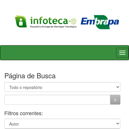
Skip
navigation
Página de Busca
Filtros correntes: