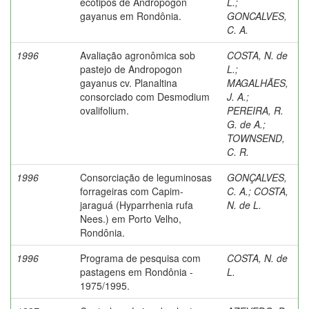
ecotipos de Andropogon
L.
;
gayanus em Rondônia.
GONCALVES,
C. A.
1996
Avaliação agronômica sob
COSTA, N. de
pastejo de Andropogon
L.
;
gayanus cv. Planaltina
MAGALHÃES,
consorciado com Desmodium
J. A.
;
ovalifolium.
PEREIRA, R.
G. de A.
;
TOWNSEND,
C. R.
1996
Consorciação de leguminosas
GONÇALVES,
forrageiras com Capim-
C. A.
;
COSTA,
jaraguá (Hyparrhenia rufa
N. de L.
Nees.) em Porto Velho,
Rondônia.
1996
Programa de pesquisa com
COSTA, N. de
pastagens em Rondônia -
L.
1975/1995.