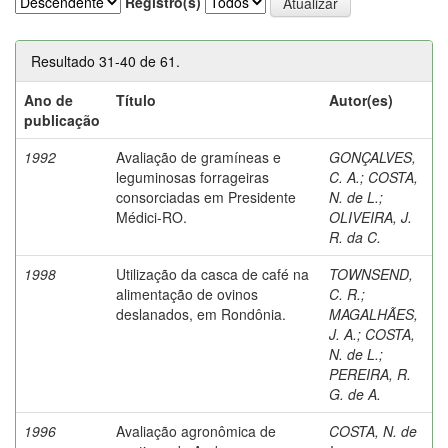
Registro(s)
Resultado 31-40 de 61.
Ano de
Título
Autor(es)
publicação
1992
Avaliação de gramíneas e
GONÇALVES,
leguminosas forrageiras
C. A.
;
COSTA,
consorciadas em Presidente
N. de L.
;
Médici-RO.
OLIVEIRA, J.
R. da C.
1998
Utilização da casca de café na
TOWNSEND,
alimentação de ovinos
C. R.
;
deslanados, em Rondônia.
MAGALHÃES,
J. A.
;
COSTA,
N. de L.
;
PEREIRA, R.
G. de A.
1996
Avaliação agronômica de
COSTA, N. de