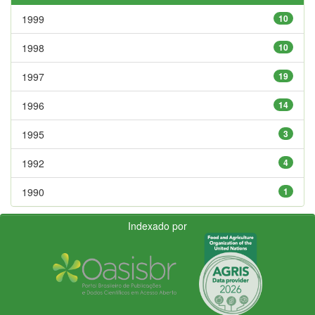
1999
10
1998
10
1997
19
1996
14
1995
3
1992
4
1990
1
Indexado por