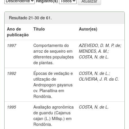
Registro(s)
Resultado 21-30 de 61.
Ano de
Título
Autor(es)
publicação
1997
Comportamento do
AZEVEDO, D. M. P. de
;
arroz de sequeiro em
MENDES, A. M.
;
diferentes populações
COSTA, N. de L.
de plantas.
1992
Épocas de vedação e
COSTA, N. de L.
;
utilização de
OLIVEIRA, J. R. da C.
Andropogon gayanus
cv. Planaltina em
Rondônia.
1995
Avaliação agronômica
COSTA, N. de L.
de guandu (Cajanus
cajan (L.) Millsp.) em
Rondônia.