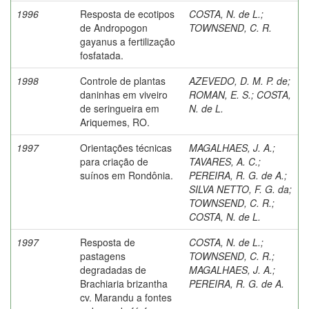
1996
Resposta de ecotipos
COSTA, N. de L.
;
de Andropogon
TOWNSEND, C. R.
gayanus a fertilização
fosfatada.
1998
Controle de plantas
AZEVEDO, D. M. P. de
;
daninhas em viveiro
ROMAN, E. S.
;
COSTA,
de seringueira em
N. de L.
Ariquemes, RO.
1997
Orientações técnicas
MAGALHAES, J. A.
;
para criação de
TAVARES, A. C.
;
suínos em Rondônia.
PEREIRA, R. G. de A.
;
SILVA NETTO, F. G. da
;
TOWNSEND, C. R.
;
COSTA, N. de L.
1997
Resposta de
COSTA, N. de L.
;
pastagens
TOWNSEND, C. R.
;
degradadas de
MAGALHAES, J. A.
;
Brachiaria brizantha
PEREIRA, R. G. de A.
cv. Marandu a fontes