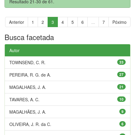
Resultado 21-30 de 61.
Anterior
1
2
3
4
5
6
...
7
Póximo
Busca facetada
Autor
TOWNSEND, C. R.
33
PEREIRA, R. G. de A.
27
MAGALHAES, J. A.
21
TAVARES, A. C.
10
MAGALHÃES, J. A.
9
OLIVEIRA, J. R. da C.
6