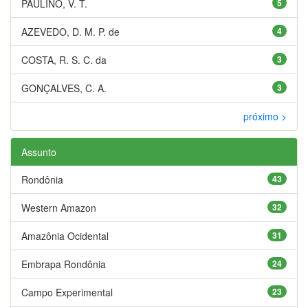
PAULINO, V. T.
5
AZEVEDO, D. M. P. de
4
COSTA, R. S. C. da
3
GONÇALVES, C. A.
3
próximo >
Assunto
Rondônia
43
Western Amazon
32
Amazônia Ocidental
31
Embrapa Rondônia
24
Campo Experimental
23