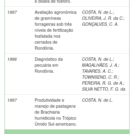
e doses de fósforo.
1997
Avaliação agronômica
COSTA, N. de L.
;
de gramíneas
OLIVEIRA, J. R. da C.
;
forrageiras sob três
GONÇALVES, C. A.
níveis de fertilização
fosfatada nos
cerrados de
Rondônia.
1996
Diagnóstico da
COSTA, N. de L.
;
pecuária em
MAGALHÃES, J. A.
;
Rondônia.
TAVARES, A. C.
;
TOWNSEND, C. R.
;
PEREIRA, R. G. de A.
;
SILVA NETTO, F. G. da
1997
Produtividade e
COSTA, N. de L.
manejo de pastagens
de Brachiaria
humidicola no Trópico
Úmido Sul-americano.