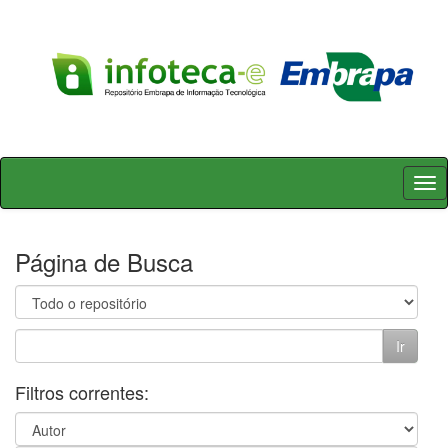
Skip
navigation
Página de Busca
Filtros correntes: