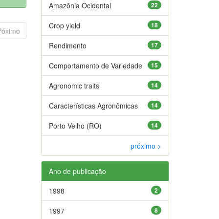
Amazônia Ocidental
22
Crop yield
18
Póximo
Rendimento
17
Comportamento de Variedade
15
Agronomic traits
14
Características Agronômicas
14
Porto Velho (RO)
14
próximo >
Ano de publicação
1998
2
1997
8