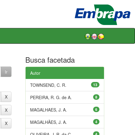
Busca facetada
Autor
TOWNSEND, C. R.
13
PEREIRA, R. G. de A.
8
MAGALHAES, J. A.
6
MAGALHÃES, J. A.
4
OLIVEIRA, J. R. da C.
4