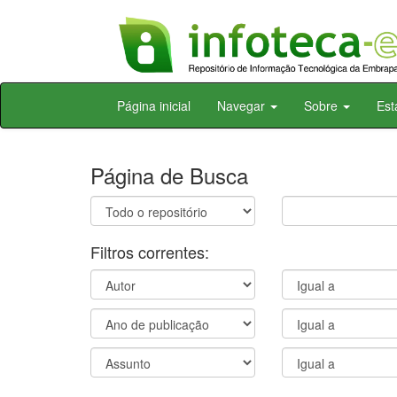
Skip
Página inicial
Navegar
Sobre
Est
navigation
Página de Busca
Filtros correntes: