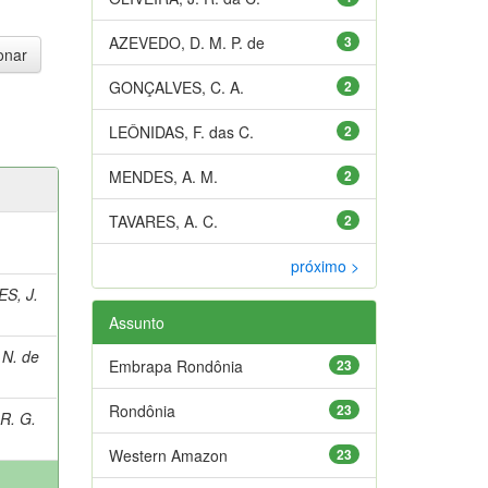
AZEVEDO, D. M. P. de
3
GONÇALVES, C. A.
2
LEÔNIDAS, F. das C.
2
MENDES, A. M.
2
TAVARES, A. C.
2
próximo >
S, J.
Assunto
N. de
Embrapa Rondônia
23
Rondônia
23
R. G.
Western Amazon
23