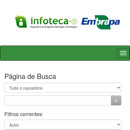
Skip
navigation
Página de Busca
Filtros correntes: