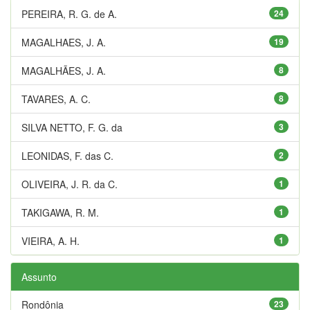
PEREIRA, R. G. de A.
24
MAGALHAES, J. A.
19
MAGALHÃES, J. A.
8
TAVARES, A. C.
8
SILVA NETTO, F. G. da
3
LEONIDAS, F. das C.
2
OLIVEIRA, J. R. da C.
1
TAKIGAWA, R. M.
1
VIEIRA, A. H.
1
Assunto
Rondônia
23