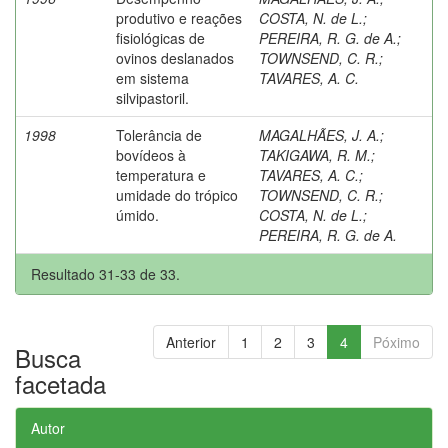
produtivo e reações
COSTA, N. de L.
;
fisiológicas de
PEREIRA, R. G. de A.
;
ovinos deslanados
TOWNSEND, C. R.
;
em sistema
TAVARES, A. C.
silvipastoril.
1998
Tolerância de
MAGALHÃES, J. A.
;
bovídeos à
TAKIGAWA, R. M.
;
temperatura e
TAVARES, A. C.
;
umidade do trópico
TOWNSEND, C. R.
;
úmido.
COSTA, N. de L.
;
PEREIRA, R. G. de A.
Resultado 31-33 de 33.
Anterior
1
2
3
4
Póximo
Busca
facetada
Autor