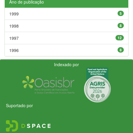
Ano de publicação
1999
5
1998
8
1997
12
1996
8
Indexado por
Suportado por