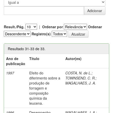
Result./Pág.
|
Ordenar por
Ordenar
Registro(s)
Resultado 31-33 de 33.
Ano de
Título
Autor(es)
publicação
1997
Efeito do
COSTA, N. de L.
;
diferimento sobre a
TOWNSEND, C. R.
;
produção de
MAGALHAES, J. A.
forragem e
composição
química da
leucena.
1996
Desempenho
MAGALHAES, J. A.
;