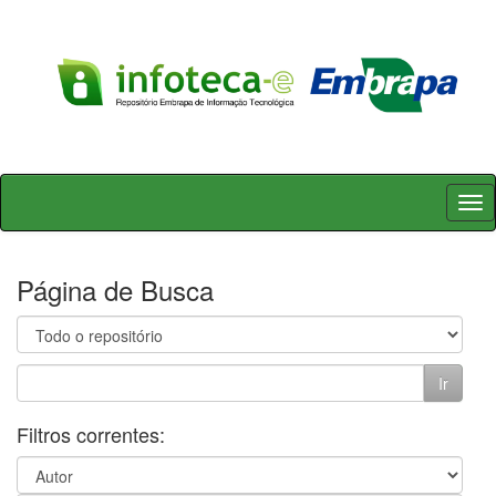
Skip
navigation
Página de Busca
Filtros correntes: