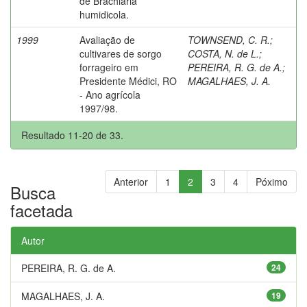
de Brachiaria
humidicola.
1999
Avaliação de
TOWNSEND, C. R.
;
cultivares de sorgo
COSTA, N. de L.
;
forrageiro em
PEREIRA, R. G. de A.
;
Presidente Médici, RO
MAGALHAES, J. A.
- Ano agrícola
1997/98.
Resultado 11-20 de 33.
Anterior
1
2
3
4
Póximo
Busca
facetada
Autor
PEREIRA, R. G. de A.
24
MAGALHAES, J. A.
19