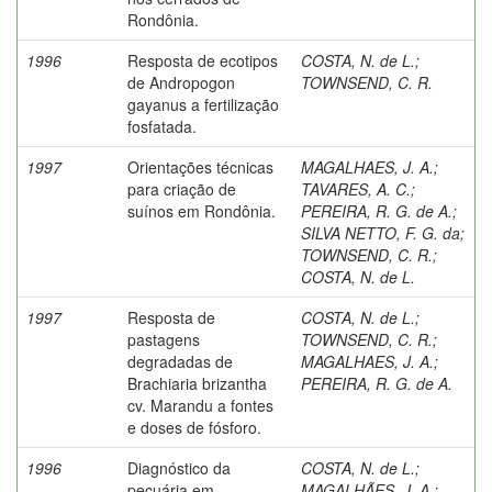
Rondônia.
1996
Resposta de ecotipos
COSTA, N. de L.
;
de Andropogon
TOWNSEND, C. R.
gayanus a fertilização
fosfatada.
1997
Orientações técnicas
MAGALHAES, J. A.
;
para criação de
TAVARES, A. C.
;
suínos em Rondônia.
PEREIRA, R. G. de A.
;
SILVA NETTO, F. G. da
;
TOWNSEND, C. R.
;
COSTA, N. de L.
1997
Resposta de
COSTA, N. de L.
;
pastagens
TOWNSEND, C. R.
;
degradadas de
MAGALHAES, J. A.
;
Brachiaria brizantha
PEREIRA, R. G. de A.
cv. Marandu a fontes
e doses de fósforo.
1996
Diagnóstico da
COSTA, N. de L.
;
pecuária em
MAGALHÃES, J. A.
;