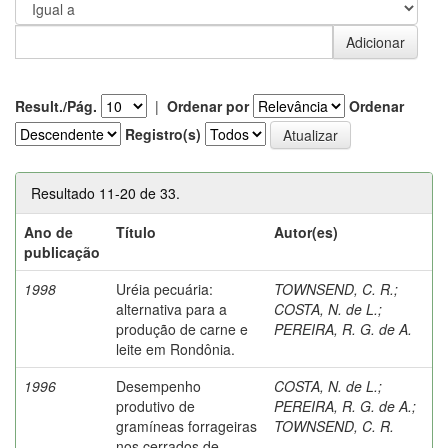
Result./Pág.
|
Ordenar por
Ordenar
Registro(s)
Resultado 11-20 de 33.
Ano de
Título
Autor(es)
publicação
1998
Uréia pecuária:
TOWNSEND, C. R.
;
alternativa para a
COSTA, N. de L.
;
produção de carne e
PEREIRA, R. G. de A.
leite em Rondônia.
1996
Desempenho
COSTA, N. de L.
;
produtivo de
PEREIRA, R. G. de A.
;
gramíneas forrageiras
TOWNSEND, C. R.
nos cerrados de