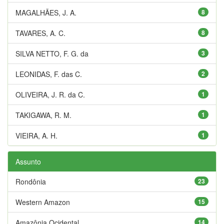
MAGALHÃES, J. A.
8
TAVARES, A. C.
8
SILVA NETTO, F. G. da
3
LEONIDAS, F. das C.
2
OLIVEIRA, J. R. da C.
1
TAKIGAWA, R. M.
1
VIEIRA, A. H.
1
Assunto
Rondônia
23
Western Amazon
15
Amazônia Ocidental
14