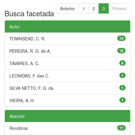
Anterior
1
2
3
Póximo
Busca facetada
Autor
TOWNSEND, C. R.
19
PEREIRA, R. G. de A.
16
TAVARES, A. C.
6
LEONIDAS, F. das C.
1
SILVA NETTO, F. G. da
1
VIEIRA, A. H.
1
Assunto
Rondônia
11