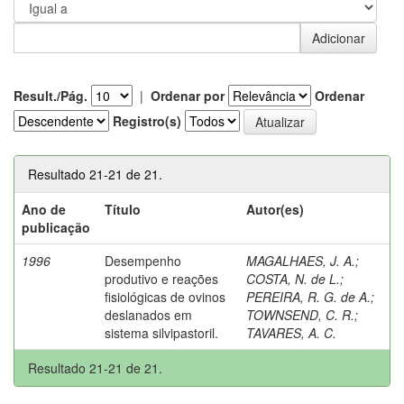
Result./Pág.
|
Ordenar por
Ordenar
Registro(s)
Resultado 21-21 de 21.
Ano de
Título
Autor(es)
publicação
1996
Desempenho
MAGALHAES, J. A.
;
produtivo e reações
COSTA, N. de L.
;
fisiológicas de ovinos
PEREIRA, R. G. de A.
;
deslanados em
TOWNSEND, C. R.
;
sistema silvipastoril.
TAVARES, A. C.
Resultado 21-21 de 21.