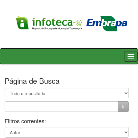
Skip
navigation
Página de Busca
Filtros correntes: