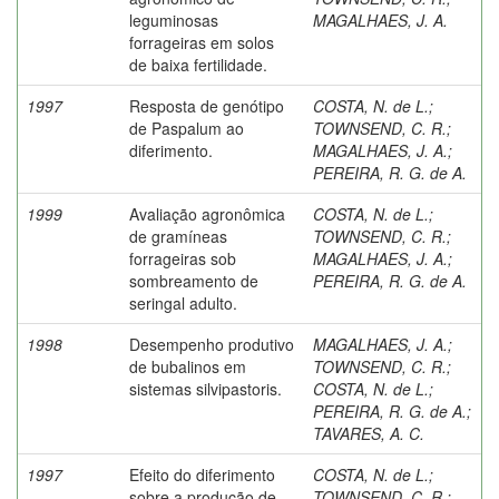
leguminosas
MAGALHAES, J. A.
forrageiras em solos
de baixa fertilidade.
1997
Resposta de genótipo
COSTA, N. de L.
;
de Paspalum ao
TOWNSEND, C. R.
;
diferimento.
MAGALHAES, J. A.
;
PEREIRA, R. G. de A.
1999
Avaliação agronômica
COSTA, N. de L.
;
de gramíneas
TOWNSEND, C. R.
;
forrageiras sob
MAGALHAES, J. A.
;
sombreamento de
PEREIRA, R. G. de A.
seringal adulto.
1998
Desempenho produtivo
MAGALHAES, J. A.
;
de bubalinos em
TOWNSEND, C. R.
;
sistemas silvipastoris.
COSTA, N. de L.
;
PEREIRA, R. G. de A.
;
TAVARES, A. C.
1997
Efeito do diferimento
COSTA, N. de L.
;
sobre a produção de
TOWNSEND, C. R.
;