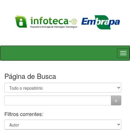
Skip
navigation
Página de Busca
Filtros correntes: