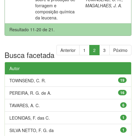
forragem e
MAGALHAES, J. A.
composição química
da leucena.
Resultado 11-20 de 21.
Anterior
1
2
3
Póximo
Busca facetada
Autor
TOWNSEND, C. R.
19
PEREIRA, R. G. de A.
16
TAVARES, A. C.
6
LEONIDAS, F. das C.
1
SILVA NETTO, F. G. da
1