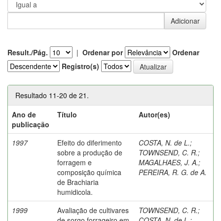
Result./Pág.
|
Ordenar por
Ordenar
Registro(s)
Resultado 11-20 de 21.
Ano de
Título
Autor(es)
publicação
1997
Efeito do diferimento
COSTA, N. de L.
;
sobre a produção de
TOWNSEND, C. R.
;
forragem e
MAGALHAES, J. A.
;
composição química
PEREIRA, R. G. de A.
de Brachiaria
humidicola.
1999
Avaliação de cultivares
TOWNSEND, C. R.
;
de sorgo forrageiro em
COSTA, N. de L.
;