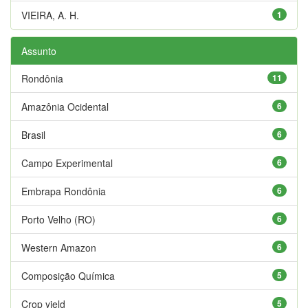
VIEIRA, A. H.
1
Assunto
Rondônia
11
Amazônia Ocidental
6
Brasil
6
Campo Experimental
6
Embrapa Rondônia
6
Porto Velho (RO)
6
Western Amazon
6
Composição Química
5
Crop yield
5