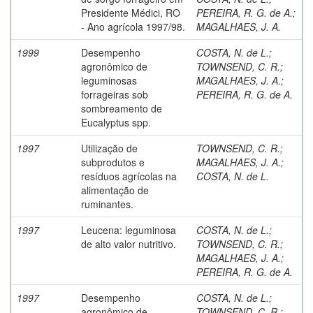
Presidente Médici, RO
PEREIRA, R. G. de A.
;
- Ano agrícola 1997/98.
MAGALHAES, J. A.
1999
Desempenho
COSTA, N. de L.
;
agronômico de
TOWNSEND, C. R.
;
leguminosas
MAGALHAES, J. A.
;
forrageiras sob
PEREIRA, R. G. de A.
sombreamento de
Eucalyptus spp.
1997
Utilização de
TOWNSEND, C. R.
;
subprodutos e
MAGALHAES, J. A.
;
resíduos agrícolas na
COSTA, N. de L.
alimentação de
ruminantes.
1997
Leucena: leguminosa
COSTA, N. de L.
;
de alto valor nutritivo.
TOWNSEND, C. R.
;
MAGALHAES, J. A.
;
PEREIRA, R. G. de A.
1997
Desempenho
COSTA, N. de L.
;
agronômico de
TOWNSEND, C. R.
;