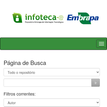
Skip
navigation
Página de Busca
Filtros correntes: