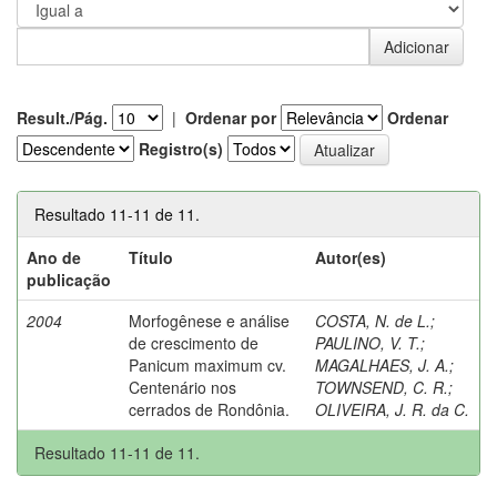
Result./Pág.
|
Ordenar por
Ordenar
Registro(s)
Resultado 11-11 de 11.
Ano de
Título
Autor(es)
publicação
2004
Morfogênese e análise
COSTA, N. de L.
;
de crescimento de
PAULINO, V. T.
;
Panicum maximum cv.
MAGALHAES, J. A.
;
Centenário nos
TOWNSEND, C. R.
;
cerrados de Rondônia.
OLIVEIRA, J. R. da C.
Resultado 11-11 de 11.