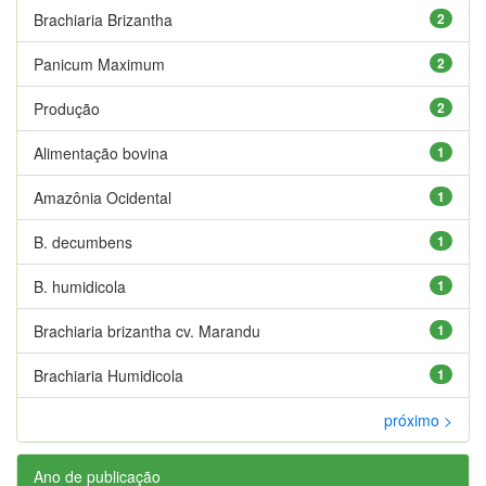
Brachiaria Brizantha
2
Panicum Maximum
2
Produção
2
Alimentação bovina
1
Amazônia Ocidental
1
B. decumbens
1
B. humidicola
1
Brachiaria brizantha cv. Marandu
1
Brachiaria Humidicola
1
próximo >
Ano de publicação