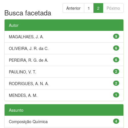
Anterior
1
2
Póximo
Busca facetada
Autor
MAGALHAES, J. A.
9
OLIVEIRA, J. R. da C.
6
PEREIRA, R. G. de A.
6
PAULINO, V. T.
2
RODRIGUES, A. N. A.
2
MENDES, A. M.
1
Assunto
Composição Química
4