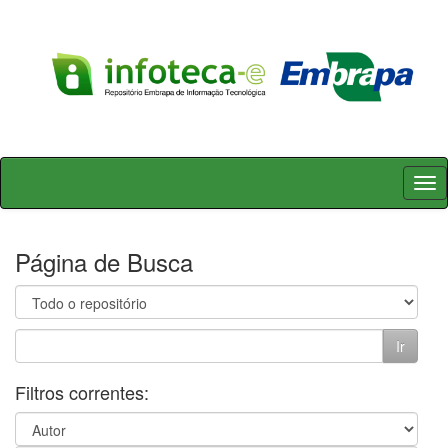
Skip
navigation
Página de Busca
Filtros correntes: