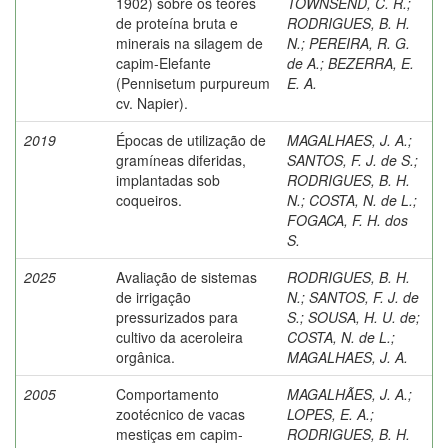
1902) sobre os teores
TOWNSEND, C. R.
;
de proteína bruta e
RODRIGUES, B. H.
minerais na silagem de
N.
;
PEREIRA, R. G.
capim-Elefante
de A.
;
BEZERRA, E.
(Pennisetum purpureum
E. A.
cv. Napier).
2019
Épocas de utilização de
MAGALHAES, J. A.
;
gramíneas diferidas,
SANTOS, F. J. de S.
;
implantadas sob
RODRIGUES, B. H.
coqueiros.
N.
;
COSTA, N. de L.
;
FOGACA, F. H. dos
S.
2025
Avaliação de sistemas
RODRIGUES, B. H.
de irrigação
N.
;
SANTOS, F. J. de
pressurizados para
S.
;
SOUSA, H. U. de
;
cultivo da aceroleira
COSTA, N. de L.
;
orgânica.
MAGALHAES, J. A.
2005
Comportamento
MAGALHÃES, J. A.
;
zootécnico de vacas
LOPES, E. A.
;
mestiças em capim-
RODRIGUES, B. H.