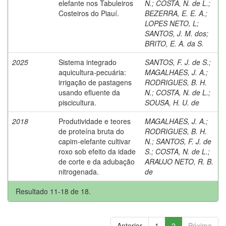
elefante nos Tabuleiros
N.
;
COSTA, N. de L.
;
Costeiros do Piauí.
BEZERRA, E. E. A.
;
LOPES NETO, L
;
SANTOS, J. M. dos
;
BRITO, E. A. da S.
2025
Sistema integrado
SANTOS, F. J. de S.
;
aquicultura-pecuária:
MAGALHAES, J. A.
;
irrigação de pastagens
RODRIGUES, B. H.
usando efluente da
N.
;
COSTA, N. de L.
;
piscicultura.
SOUSA, H. U. de
2018
Produtividade e teores
MAGALHAES, J. A.
;
de proteína bruta do
RODRIGUES, B. H.
capim-elefante cultivar
N.
;
SANTOS, F. J. de
roxo sob efeito da idade
S.
;
COSTA, N. de L.
;
de corte e da adubação
ARAUJO NETO, R. B.
nitrogenada.
de
Resultado 11-18 de 18.
Anterior
1
2
Póximo