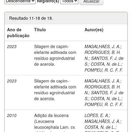
Registro(s)
Resultado 11-18 de 18.
Ano de
Título
Autor(es)
publicação
2023
Silagem de capim-
MAGALHAES, J. A.
;
elefante aditivada com
RODRIGUES, B. H.
resíduo agroindustrial
N.
;
SANTOS, F. J. de
de acerola.
S.
;
COSTA, N. de L.
;
POMPEU, R. C. F. F.
2023
Silagem de capim-
MAGALHAES, J. A.
;
elefante aditivada com
RODRIGUES, B. H.
resíduo agroindustrial
N.
;
SANTOS, F. J. de
de acerola.
S.
;
COSTA, N. de L.
;
POMPEU, R. C. F. F.
2010
Adição da leucena
LOPES, E. A.
;
(Leucaena
MAGALHÃES, J. A.
;
leucocephala Lam. cv.
COSTA, N. de L.
;