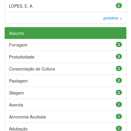
LOPES, E. A.
2
próximo >
Assunto
Forragem
3
Produtividade
3
Consorciação de Cultura
2
Pastagem
2
Silagem
2
Acerola
1
Acrocomia Aculeata
1
Adubação
1