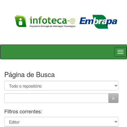
Skip
navigation
Página de Busca
Filtros correntes: