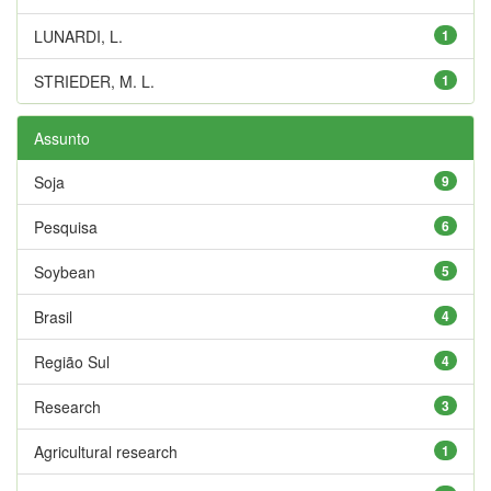
LUNARDI, L.
1
STRIEDER, M. L.
1
Assunto
Soja
9
Pesquisa
6
Soybean
5
Brasil
4
Região Sul
4
Research
3
Agricultural research
1