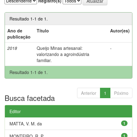
Registro(s)
Resultado 1-1 de 1.
Ano de
Título
Autor(es)
publicação
2018
Queijo Minas artesanal:
-
valorizando a agroindústria
familiar.
Resultado 1-1 de 1.
Anterior
1
Póximo
Busca facetada
Editor
MATTA, V. M. da
1
MONTEIRO, R. P.
1