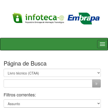
Skip
navigation
Página de Busca
Filtros correntes: