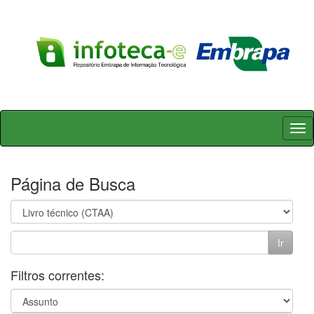
Skip
navigation
Página de Busca
Filtros correntes: