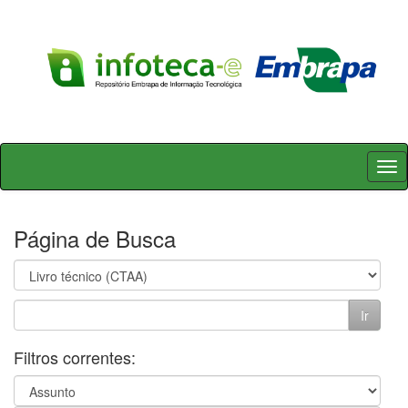
Skip
navigation
Página de Busca
Filtros correntes: