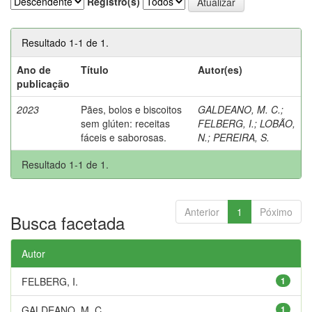
Registro(s)
Resultado 1-1 de 1.
Ano de
Título
Autor(es)
publicação
2023
Pães, bolos e biscoitos
GALDEANO, M. C.
;
sem glúten: receitas
FELBERG, I.
;
LOBÃO,
fáceis e saborosas.
N.
;
PEREIRA, S.
Resultado 1-1 de 1.
Anterior
1
Póximo
Busca facetada
Autor
FELBERG, I.
1
GALDEANO, M. C.
1