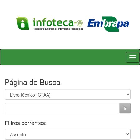
Skip
navigation
Página de Busca
Filtros correntes: