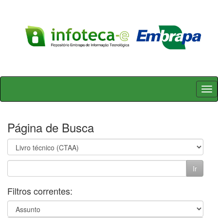
Skip
navigation
Página de Busca
Filtros correntes: