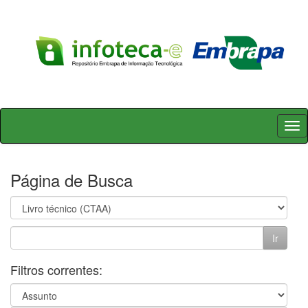
Skip
navigation
Página de Busca
Filtros correntes: