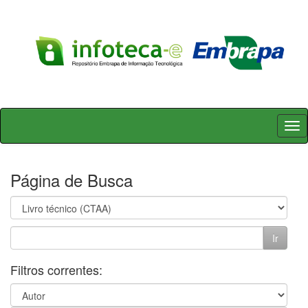
Skip
navigation
Página de Busca
Filtros correntes: