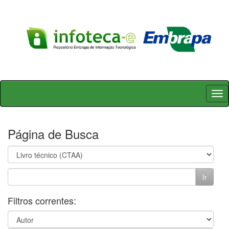
Skip
navigation
Página de Busca
Filtros correntes: