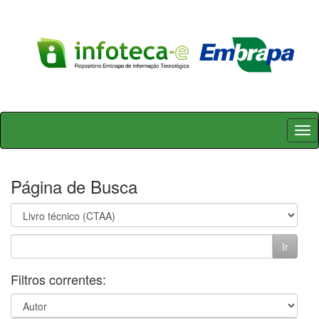
Skip
navigation
Página de Busca
Filtros correntes: