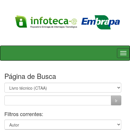
Skip
navigation
Página de Busca
Filtros correntes: