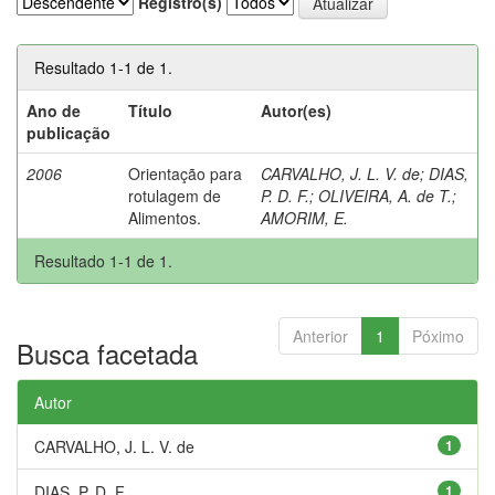
Registro(s)
Resultado 1-1 de 1.
Ano de
Título
Autor(es)
publicação
2006
Orientação para
CARVALHO, J. L. V. de
;
DIAS,
rotulagem de
P. D. F.
;
OLIVEIRA, A. de T.
;
Alimentos.
AMORIM, E.
Resultado 1-1 de 1.
Anterior
1
Póximo
Busca facetada
Autor
CARVALHO, J. L. V. de
1
DIAS, P. D. F.
1