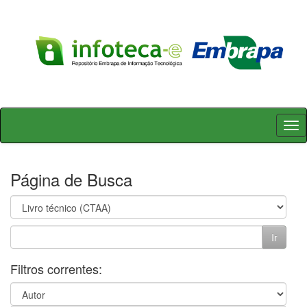
Skip
navigation
Página de Busca
Filtros correntes: