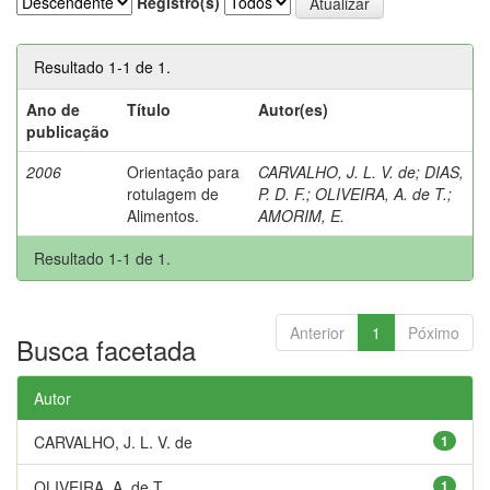
Registro(s)
Resultado 1-1 de 1.
Ano de
Título
Autor(es)
publicação
2006
Orientação para
CARVALHO, J. L. V. de
;
DIAS,
rotulagem de
P. D. F.
;
OLIVEIRA, A. de T.
;
Alimentos.
AMORIM, E.
Resultado 1-1 de 1.
Anterior
1
Póximo
Busca facetada
Autor
CARVALHO, J. L. V. de
1
OLIVEIRA, A. de T.
1