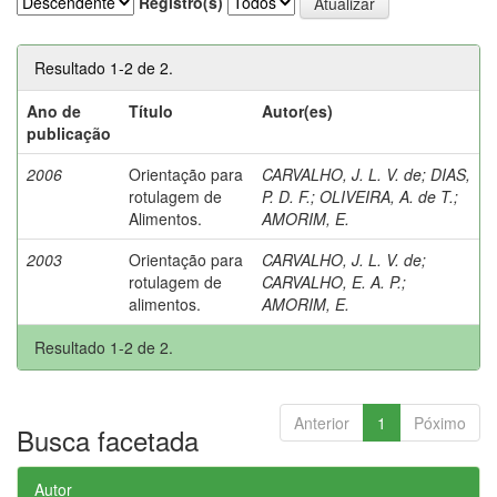
Registro(s)
Resultado 1-2 de 2.
Ano de
Título
Autor(es)
publicação
2006
Orientação para
CARVALHO, J. L. V. de
;
DIAS,
rotulagem de
P. D. F.
;
OLIVEIRA, A. de T.
;
Alimentos.
AMORIM, E.
2003
Orientação para
CARVALHO, J. L. V. de
;
rotulagem de
CARVALHO, E. A. P.
;
alimentos.
AMORIM, E.
Resultado 1-2 de 2.
Anterior
1
Póximo
Busca facetada
Autor