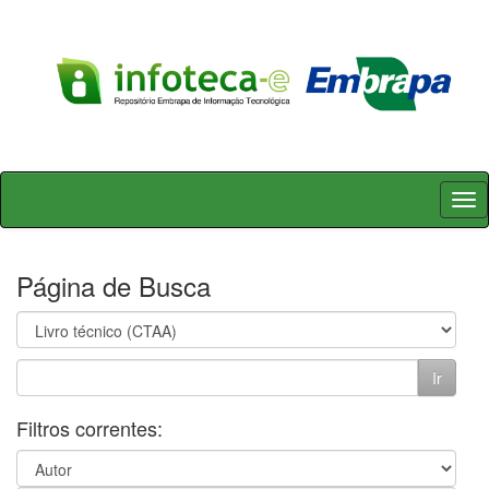
Skip
navigation
Página de Busca
Filtros correntes: