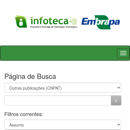
Skip
navigation
Página de Busca
Filtros correntes: