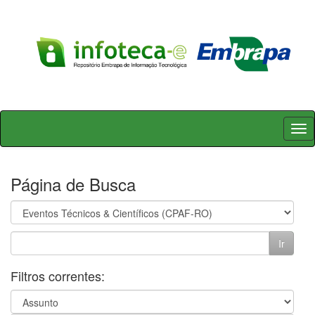
Skip
navigation
Página de Busca
Filtros correntes: