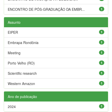
ENCONTRO DE PÓS-GRADUAÇÃO DA EMBR...
1
Assunto
EIPER
1
Embrapa Rondônia
1
Meeting
1
Porto Velho (RO)
1
Scientific research
1
Western Amazon
1
Ano de publicação
2024
1