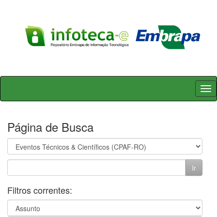
Skip
navigation
Página de Busca
Filtros correntes: