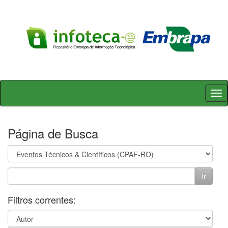
Skip
navigation
Página de Busca
Filtros correntes: