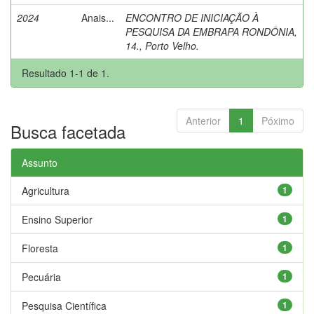
2024
Anais...
ENCONTRO DE INICIAÇÃO À
PESQUISA DA EMBRAPA RONDÔNIA,
14., Porto Velho.
Resultado 1-1 de 1.
Anterior
1
Póximo
Busca facetada
Assunto
Agricultura
1
Ensino Superior
1
Floresta
1
Pecuária
1
Pesquisa Científica
1