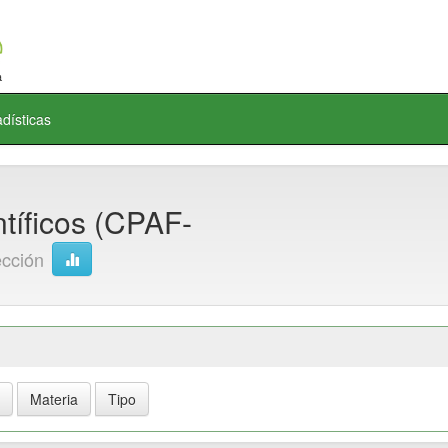
adísticas
tíficos (CPAF-
ección