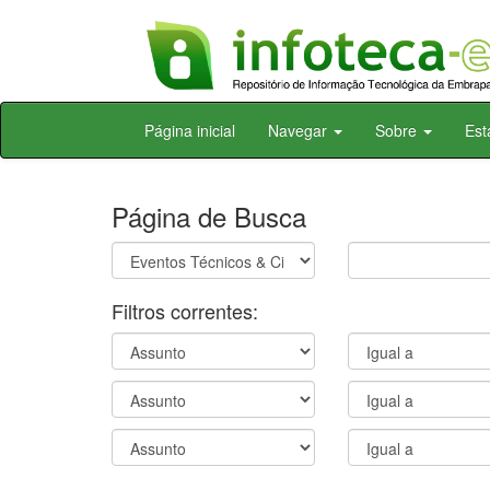
Skip
Página inicial
Navegar
Sobre
Est
navigation
Página de Busca
Filtros correntes: