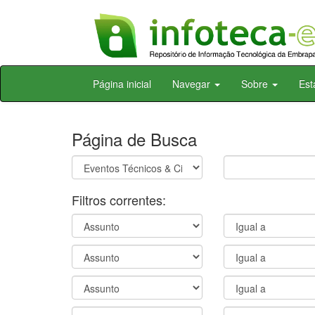
Skip
Página inicial
Navegar
Sobre
Est
navigation
Página de Busca
Filtros correntes: