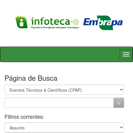
Skip
navigation
Página de Busca
Filtros correntes: