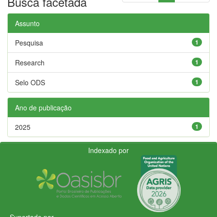
Busca facetada
Assunto
Pesquisa
1
Research
1
Selo ODS
1
Ano de publicação
2025
1
Indexado por
Suportado por