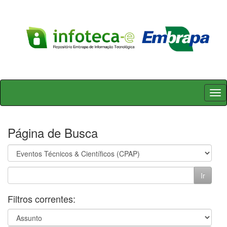
Skip
navigation
Página de Busca
Filtros correntes: