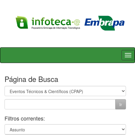
Skip
navigation
Página de Busca
Filtros correntes: