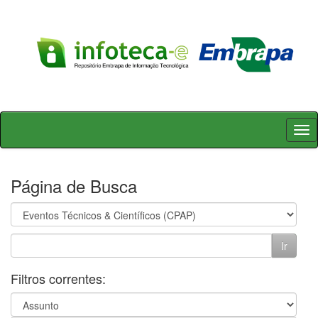
Skip
navigation
Página de Busca
Filtros correntes: