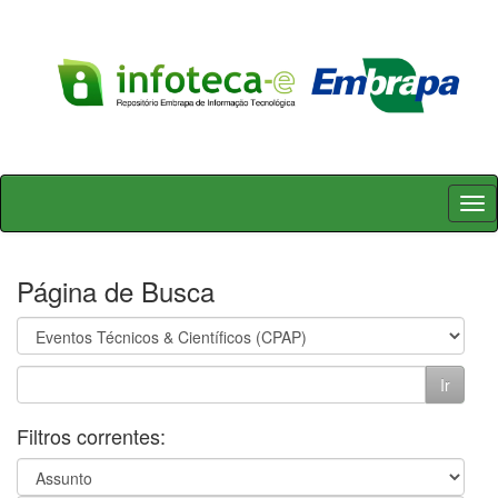
Skip
navigation
Página de Busca
Filtros correntes: