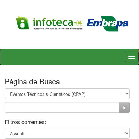
Skip
navigation
Página de Busca
Filtros correntes: