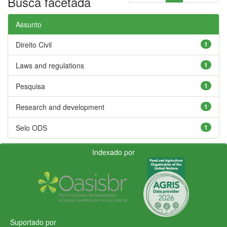
Busca facetada
Assunto
Direito Civil
1
Laws and regulations
1
Pesquisa
1
Research and development
1
Selo ODS
1
Indexado por
Suportado por