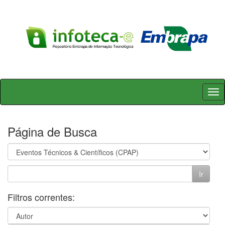
Skip
navigation
Página de Busca
Filtros correntes: