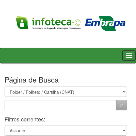
Skip
navigation
Página de Busca
Filtros correntes: