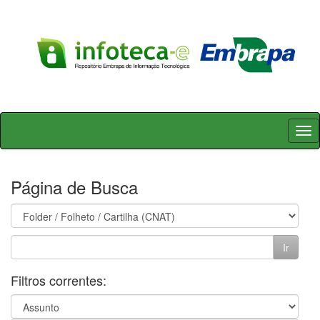
Skip
navigation
Página de Busca
Filtros correntes: