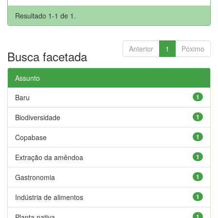
Resultado 1-1 de 1.
Anterior
1
Póximo
Busca facetada
Assunto
Baru
1
Biodiversidade
1
Copabase
1
Extração da amêndoa
1
Gastronomia
1
Indústria de alimentos
1
Planta nativa
1