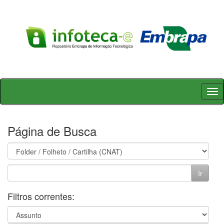
Skip
navigation
Página de Busca
Filtros correntes: