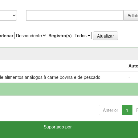
rdenar
Registro(s)
Auto
de alimentos análogos à carne bovina e de pescado.
-
Anterior
1
Suportado por