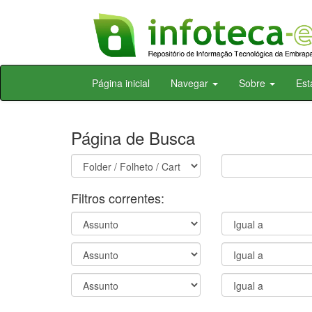
Skip
Página inicial
Navegar
Sobre
Est
navigation
Página de Busca
Filtros correntes: